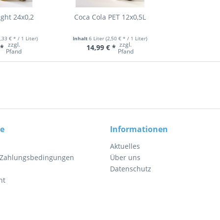
ight 24x0,2
Coca Cola PET 12x0,5L
3,33 € * / 1 Liter)
Inhalt
6 Liter
(2,50 € * / 1 Liter)
zzgl.
zzgl.
 *
14,99 € *
Pfand
Pfand
ce
Informationen
Aktuelles
 Zahlungsbedingungen
Über uns
Datenschutz
ht