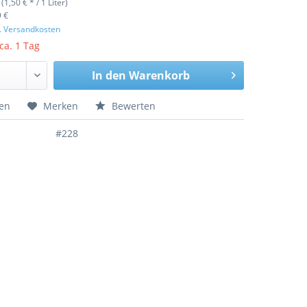
 (1,50 € * / 1 Liter)
9 €
l. Versandkosten
 ca. 1 Tag
In den
Warenkorb
hen
Merken
Bewerten
#228