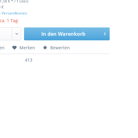
(1,58 € * / 1 Liter)
3 €
l. Versandkosten
 ca. 1 Tag
In den
Warenkorb
hen
Merken
Bewerten
413