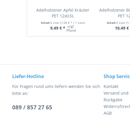
Adelholzener Apfel Kräuter
Adelholzener Bi
PET 12x0,5L
PET 12
Inhalt
6 Liter
(1,58 € * / 1 Liter)
Inhalt
6 Liter
(1
zzgl.
9,49 € *
10,49 €
Pfand
Liefer-Hotline
Shop Servi
Für Fragen rund ums liefern wenden Sie sich
Kontakt
Versand und
bitte an:
Rückgabe
089 / 857 27 65
Widerrufsrec
AGB