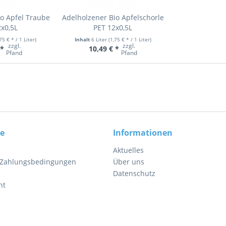
o Apfel Traube
Adelholzener Bio Apfelschorle
x0,5L
PET 12x0,5L
,75 € * / 1 Liter)
Inhalt
6 Liter
(1,75 € * / 1 Liter)
zzgl.
zzgl.
 *
10,49 € *
Pfand
Pfand
ce
Informationen
Aktuelles
 Zahlungsbedingungen
Über uns
Datenschutz
ht